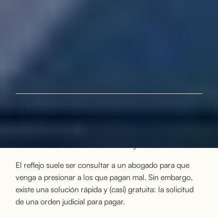
¿Qué debo hacer si mi socio comercial no me paga, a
pesar de los recordatorios y las promesas? ¿Qué debo
hacer si mi cliente no paga mi última factura a pesar de
que el servicio se prestó de acuerdo con las normas?
¿Qué hacer si el cliente no reacciona a pesar de los
innumerables correos electrónicos y avisos formales?
El reflejo suele ser consultar a un abogado para que
venga a presionar a los que pagan mal. Sin embargo,
existe una solución rápida y (casi) gratuita: la solicitud
de una orden judicial para pagar.