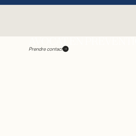
JOFFR
CHIGNARD
Services
Cabinet
Res
AVOCAT
AVOCAT EN PRÉVENTI
Prendre contact